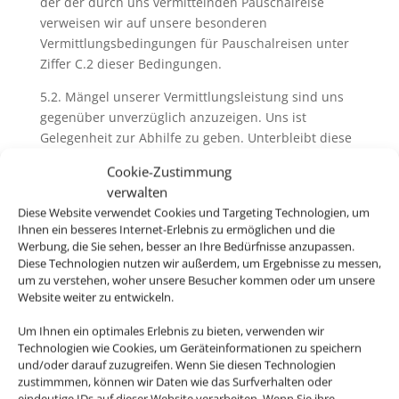
der der durch uns vermittelnden Pauschalreise
verweisen wir auf unsere besonderen
Vermittlungsbedingungen für Pauschalreisen unter
Ziffer C.2 dieser Bedingungen.
5.2. Mängel unserer Vermittlungsleistung sind uns
gegenüber unverzüglich anzuzeigen. Uns ist
Gelegenheit zur Abhilfe zu geben. Unterbleibt diese
Anzeige schuldhaft, entfallen jedwede Ansprüche
Cookie-Zustimmung
des Kunden aus dem Vermittlungsvertrag, soweit
verwalten
eine zumutbare Abhilfe durch uns möglich gewesen
Diese Website verwendet Cookies und Targeting Technologien, um
wäre. Unberührt bleiben Ansprüche aus deliktischer
Ihnen ein besseres Internet-Erlebnis zu ermöglichen und die
Haftung.
Werbung, die Sie sehen, besser an Ihre Bedürfnisse anzupassen.
Diese Technologien nutzen wir außerdem, um Ergebnisse zu messen,
um zu verstehen, woher unsere Besucher kommen oder um unsere
Website weiter zu entwickeln.
6. Pass-, Visa und gesundheitspolizeiliche
Formalitäten
Um Ihnen ein optimales Erlebnis zu bieten, verwenden wir
Technologien wie Cookies, um Geräteinformationen zu speichern
6.1. Bei der Buchung von Pauschalreisen werden Sie
und/oder darauf zuzugreifen. Wenn Sie diesen Technologien
von uns und ggfs. vom Reiseveranstalter über
zustimmmen, können wir Daten wie das Surfverhalten oder
eindeutige IDs auf dieser Website verarbeiten. Wenn Sie ihre