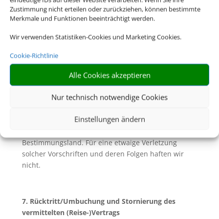
allgemeine Pass- und Visumserfordernisse des
Zustimmung nicht erteilen oder zurückziehen, können bestimmte
Bestimmungslandes, sowie die ungefähren Fristen
Merkmale und Funktionen beeinträchtigt werden.
der Erlangung von Visa sowie
gesundheitspolizeiliche Formalitäten unterrichtet.
Wir verwenden Statistiken-Cookies und Marketing Cookies.
6.2. Soweit mit Ihnen nicht ausdrücklich vereinbart,
Cookie-Richtlinie
sind Sie für die Einhaltung dieser Pass- und
Alle Cookies akzeptieren
Visumserfordernisse sowie der
gesundheitspolizeilichen Formalitäten und aller
Nur technisch notwendige Cookies
weiteren für die Durchführung der Reise geltenden
gesetzlichen Vorschriften die Reisenden selbst
Einstellungen ändern
verantwortlich. Dazu gehört insbesondere die
rechtzeitige Beantragung von Visa für das
Bestimmungsland. Für eine etwaige Verletzung
solcher Vorschriften und deren Folgen haften wir
nicht.
7. Rücktritt/Umbuchung und Stornierung des
vermittelten (Reise-)Vertrags